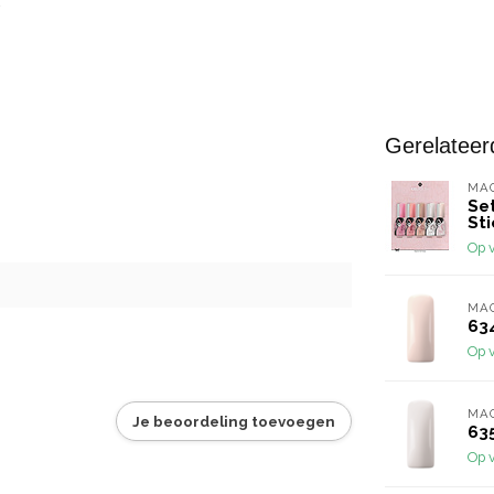
Gerelateer
MA
Set
Sti
Op 
MA
63
Op 
MA
Je beoordeling toevoegen
635
Op 