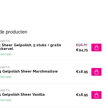
de producten
GNETIC
€96,70
 Sheer Gelpolish, 5 stuks + gratis
ckervel
€94,75
voorraad
GNETIC
4 Gelpolish Sheer Marshmallow
€18,95
voorraad
GNETIC
 Gelpolish Sheer Vanilla
€18,95
voorraad