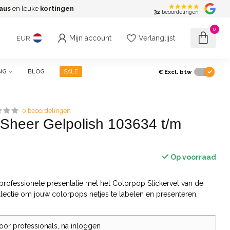
aus
en leuke
kortingen
G
32
beoordelingen
0
Mijn account
Verlanglijst
EUR
€
Excl. btw
NG
BLOG
SALE
0 beoordelingen
l Sheer Gelpolish 103634 t/m
Op voorraad
 professionele presentatie met het Colorpop Stickervel van de
lectie om jouw colorpops netjes te labelen en presenteren.
voor professionals, na inloggen