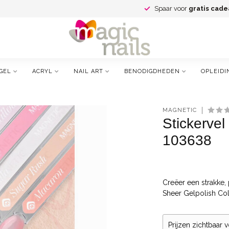
Spaar voor
gratis cade
GEL
ACRYL
NAIL ART
BENODIGDHEDEN
OPLEIDI
MAGNETIC
Stickerve
103638
Creëer een strakke,
Sheer Gelpolish Col
Prijzen zichtbaar 