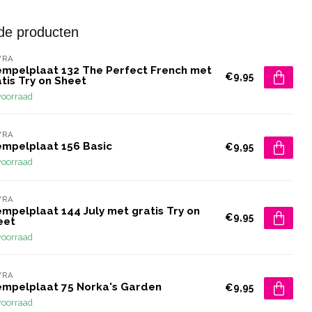
de producten
YRA
empelplaat 132 The Perfect French met
€9,95
tis Try on Sheet
voorraad
YRA
empelplaat 156 Basic
€9,95
voorraad
YRA
mpelplaat 144 July met gratis Try on
€9,95
eet
voorraad
YRA
empelplaat 75 Norka's Garden
€9,95
voorraad