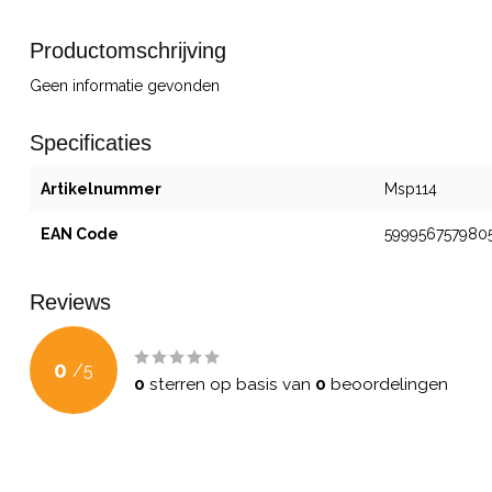
Productomschrijving
Geen informatie gevonden
Specificaties
Artikelnummer
Msp114
EAN Code
599956757980
Reviews
0
/
5
0
sterren op basis van
0
beoordelingen