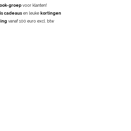
ook-groep
voor klanten!
is cadeaus
en leuke
kortingen
ding
vanaf 100 euro excl. btw