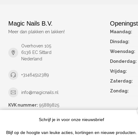
Magic Nails B.V.
Openingst
Meer dan plakken en lakken!
Maandag:
Dinsdag:
Overhoven 105
Woensdag:
6136 EC Sittard
Nederland
Donderdag:
Vrijdag:
+31464512389
Zaterdag:
Zondag:
info@magicnails.nl
KVK nummer:
95889825
btw-nummer:
NL867373659B01
Schrijf je in voor onze nieuwsbrief
Blijf op de hoogte van leuke acties, kortingen en nieuwe producten.