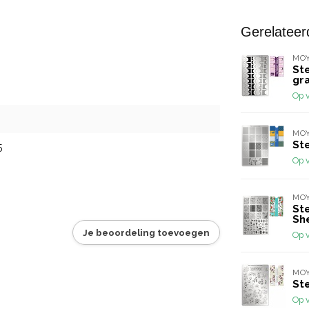
Gerelateer
MO
St
gra
Op 
MO
St
5
Op 
MO
Ste
Sh
Je beoordeling toevoegen
Op 
MO
St
Op 