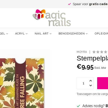
Spaar voor
gratis cade
GEL
ACRYL
NAIL ART
BENODIGDHEDEN
OPLEIDI
MOYRA
Stempelpl
€9,95
Excl. btw
Toevoegen om te verge
Advies nodig?
B