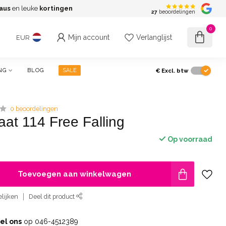
aus
en leuke
kortingen
G
27
beoordelingen
0
Mijn account
Verlanglijst
EUR
€
Excl. btw
NG
BLOG
SALE
0 beoordelingen
aat 114 Free Falling
Op voorraad
Toevoegen aan winkelwagen
lijken
Deel dit product
el ons
op 046-4512389