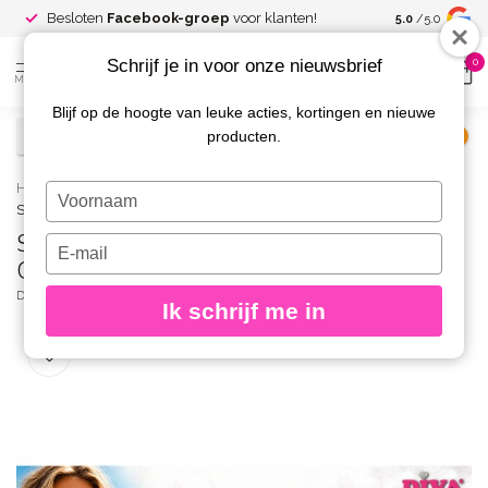
Spaar voor
gr
Besloten
Facebook-groep
voor klanten!
5.0
/5.0
kortingen
Schrijf je in voor onze nieuwsbrief
0
MENU
Blijf op de hoogte van leuke acties, kortingen en nieuwe
producten.
€
Excl. btw
Home
/
Set Gellak Aqua Diva Vibes 5 st. 10 ml. + Gratis Colorpop
Typ
Stickers
je
Set Gellak Aqua Diva Vibes 5 st. 10 ml. +
naam
Typ
in
Gratis Colorpop Stickers
je
e-
DIVA
(0)
Ik schrijf me in
mailadres
in