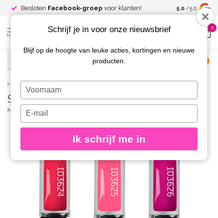
Spaar voor
gr
Besloten
Facebook-groep
voor klanten!
5.0
/5.0
kortingen
Schrijf je in voor onze nieuwsbrief
0
MENU
Blijf op de hoogte van leuke acties, kortingen en nieuwe
producten.
€
Excl. btw
Home
/
Set Floral Symphony 3 Gelpolish, 3 stuks
Typ
Set Floral Symphony 3 Gelpolish, 3 stuks
je
naam
Typ
MAGNETIC
(0)
in
je
e-
Ik schrijf me in
mailadres
in