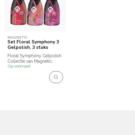
MAGNETIC
Set Floral Symphony 3
Gelpolish, 3 stuks
Floral Symphony Gelpolish
Collectie van Magnetic:
Op voorraad
frisse, felle zomertinten met
...