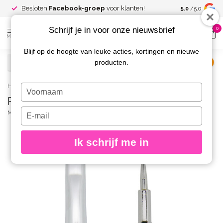
Spaar voor
gr
Besloten
Facebook-groep
voor klanten!
5.0
/5.0
kortingen
Schrijf je in voor onze nieuwsbrief
0
MENU
Blijf op de hoogte van leuke acties, kortingen en nieuwe
producten.
€
Excl. btw
Home
/
Rhinestone Pigment Brush & Dotting Tool
Typ
Rhinestone Pigment Brush & Dotting Tool
je
naam
Typ
MAGNETIC
(0)
in
je
e-
Ik schrijf me in
mailadres
in