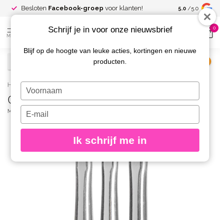
Spaar voor
gr
Besloten
Facebook-groep
voor klanten!
5.0
/5.0
kortingen
Schrijf je in voor onze nieuwsbrief
0
MENU
Blijf op de hoogte van leuke acties, kortingen en nieuwe
producten.
€
Excl. btw
Home
/
One Stroke Detailers 3 stuks
Typ
One Stroke Detailers 3 stuks
je
naam
Typ
MAGNETIC
(0)
in
je
e-
Ik schrijf me in
mailadres
in