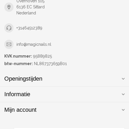
Overhoven 105
6136 EC Sittard
Nederland
+31464512389
info@magicnails.nl
KVK nummer:
95889825
btw-nummer:
NL867373659B01
Openingstijden
Informatie
Mijn account