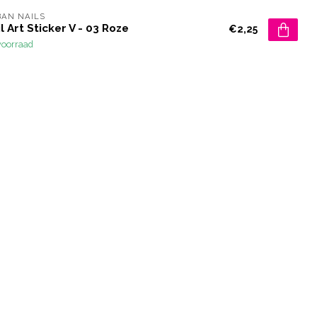
AN NAILS
l Art Sticker V - 03 Roze
€2,25
voorraad