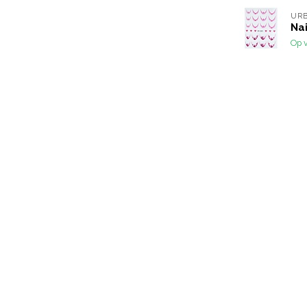
URB
Nai
Op 