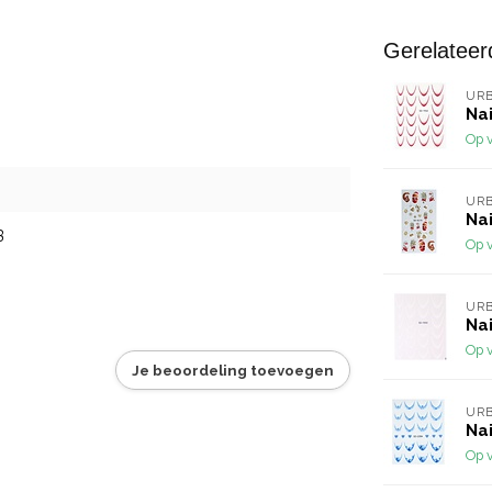
Gerelateer
URB
Nai
Op 
URB
Nai
3
Op 
URB
Nai
Op 
Je beoordeling toevoegen
URB
Nai
Op 