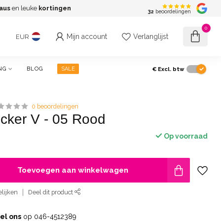
aus
en leuke
kortingen
G
32
beoordelingen
0
Mijn account
Verlanglijst
EUR
€
Excl. btw
NG
BLOG
SALE
0 beoordelingen
ticker V - 05 Rood
Op voorraad
Toevoegen aan winkelwagen
lijken
Deel dit product
el ons
op 046-4512389