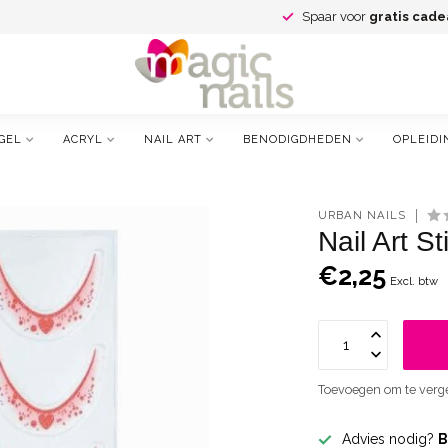
Spaar voor
gratis cade
GEL
ACRYL
NAIL ART
BENODIGDHEDEN
OPLEIDI
URBAN NAILS
Nail Art S
€2,25
Excl. btw
Toevoegen om te verge
Advies nodig?
B