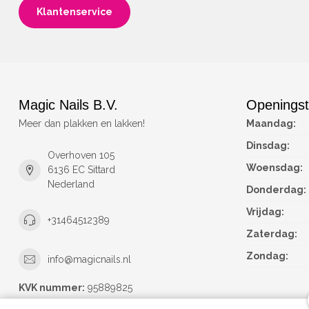
Klantenservice
Magic Nails B.V.
Openingst
Meer dan plakken en lakken!
Maandag:
Dinsdag:
Overhoven 105
Woensdag:
6136 EC Sittard
Nederland
Donderdag:
Vrijdag:
+31464512389
Zaterdag:
Zondag:
info@magicnails.nl
KVK nummer:
95889825
btw-nummer:
NL867373659B01