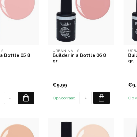
LS
URBAN NAILS
URB
 a Bottle 05 8
Builder in a Bottle 06 8
Buil
gr.
gr.
€9,99
€9,
Op voorraad
Op v