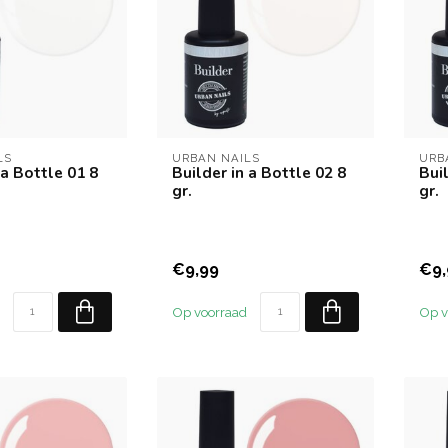
LS
URBAN NAILS
URB
 a Bottle 01 8
Builder in a Bottle 02 8
Buil
gr.
gr.
€9,99
€9,
Op voorraad
Op v