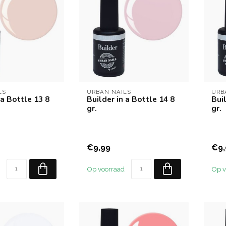
LS
URBAN NAILS
URB
 a Bottle 13 8
Builder in a Bottle 14 8
Buil
gr.
gr.
€9,99
€9,
Op voorraad
Op v