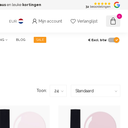
aus
en leuke
kortingen
G
32
beoordelingen
0
Mijn account
Verlanglijst
EUR
€
Excl. btw
NG
BLOG
SALE
Toon: