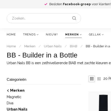
Besloten
Facebook-groep
voor klanten!
HOME
TRENDS
NIEUW!
MERKEN
GELLAK
Home
/
Merken
/
Urban Nails
/
BIAB
/
BB - Builder in a 
BB - Builder in a Bottle
Urban Nails BB is een zelfnivellerende BIAB met zachte kleuren en
20
P
Categorieën
Merken
Magnetic
Diva
Urban Nails