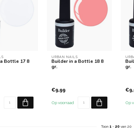
LS
URBAN NAILS
URB
 a Bottle 17 8
Builder in a Bottle 18 8
Buil
gr.
gr.
€9,99
€9,
Op voorraad
Op v
Toon
1
-
20
van 20