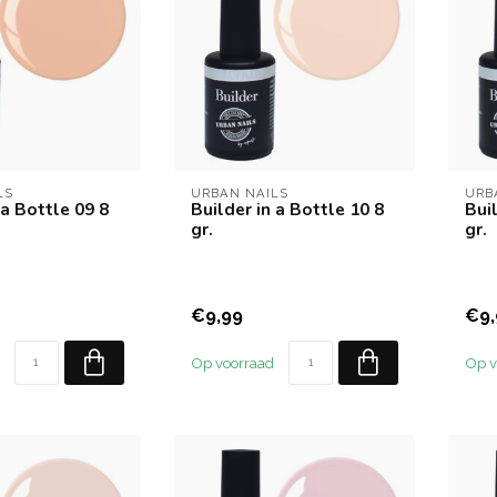
LS
URBAN NAILS
URB
 a Bottle 09 8
Builder in a Bottle 10 8
Buil
gr.
gr.
€9,99
€9,
Op voorraad
Op v