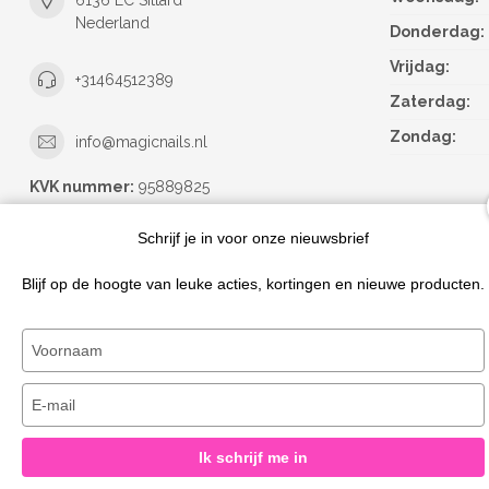
6136 EC Sittard
Nederland
Donderdag:
Vrijdag:
+31464512389
Zaterdag:
Zondag:
info@magicnails.nl
KVK nummer:
95889825
btw-nummer:
NL867373659B01
Schrijf je in voor onze nieuwsbrief
Blijf op de hoogte van leuke acties, kortingen en nieuwe producten.
Typ
je
naam
Typ
in
je
e-
Ik schrijf me in
mailadres