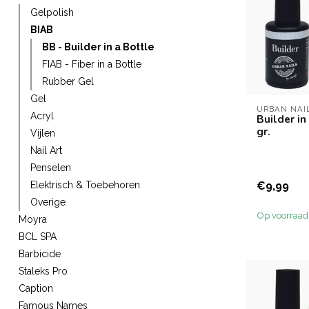
Gelpolish
BIAB
BB - Builder in a Bottle
FIAB - Fiber in a Bottle
Rubber Gel
Gel
URBAN NAI
Acryl
Builder in
gr.
Vijlen
Nail Art
Penselen
€9,99
Elektrisch & Toebehoren
Overige
Op voorraad
Moyra
BCL SPA
Barbicide
Staleks Pro
Caption
Famous Names