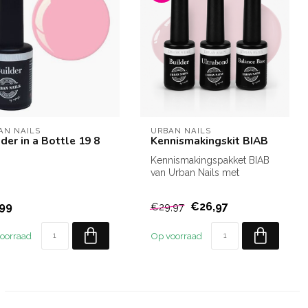
AN NAILS
URBAN NAILS
der in a Bottle 19 8
Kennismakingskit BIAB
Kennismakingspakket BIAB
van Urban Nails met
Ultrabond, Balance Base en
Builder ...
99
€26,97
€29,97
oorraad
Op voorraad