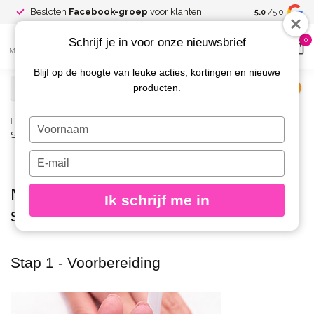
Spaar voor
gr
Besloten
Facebook-groep
voor klanten!
5.0
/5.0
kortingen
Schrijf je in voor onze nieuwsbrief
0
MENU
Blijf op de hoogte van leuke acties, kortingen en nieuwe
producten.
€
Excl. btw
Home
/
Merken
/
Magnetic
/
Verzorging & Lakken
/
Typ
Seduction Stap voor Stap
je
naam
Typ
in
je
e-
Manicure met Seduction - stap voor
Ik schrijf me in
mailadres
stap
in
Stap 1 - Voorbereiding