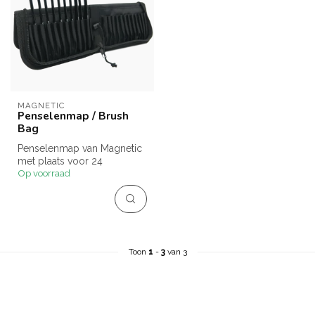
MAGNETIC
Penselenmap / Brush
Bag
Penselenmap van Magnetic
met plaats voor 24
Op voorraad
penselen en 2 ruimere
vakken voor to...
Toon
1
-
3
van 3