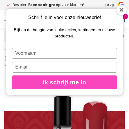
Spaar voor
gr
Besloten
Facebook-groep
voor klanten!
5.0
/5.0
kortingen
Schrijf je in voor onze nieuwsbrief
0
MENU
Blijf op de hoogte van leuke acties, kortingen en nieuwe
producten.
€
Excl. btw
Home
/
Gelpolish 7 ml. Red 7
Typ
Gelpolish 7 ml. Red 7
je
naam
Typ
MAGNETIC
(0)
in
je
e-
Ik schrijf me in
mailadres
in