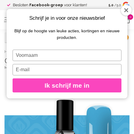
Spaar voor
gr
Besloten
Facebook-groep
voor klanten!
5.0
/5.0
kortingen
Schrijf je in voor onze nieuwsbrief
0
MENU
Blijf op de hoogte van leuke acties, kortingen en nieuwe
producten.
€
Excl. btw
Home
/
Gelpolish 7 ml. Blue 6
Typ
Gelpolish 7 ml. Blue 6
je
naam
Typ
MAGNETIC
(0)
in
je
e-
Ik schrijf me in
mailadres
in