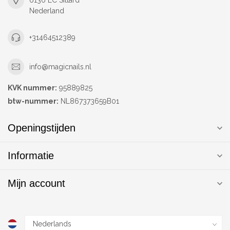
6136 EC Sittard
Nederland
+31464512389
info@magicnails.nl
KVK nummer:
95889825
btw-nummer:
NL867373659B01
Openingstijden
Informatie
Mijn account