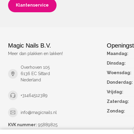
Klantenservice
Magic Nails B.V.
Openingst
Meer dan plakken en lakken!
Maandag:
Dinsdag:
Overhoven 105
Woensdag:
6136 EC Sittard
Nederland
Donderdag:
Vrijdag:
+31464512389
Zaterdag:
Zondag:
info@magicnails.nl
KVK nummer:
95889825
btw-nummer:
NL867373659B01