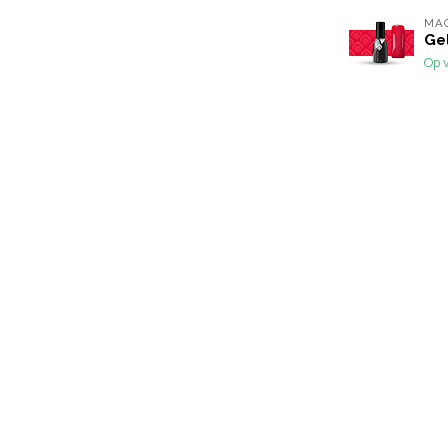
MA
Gel
Op 