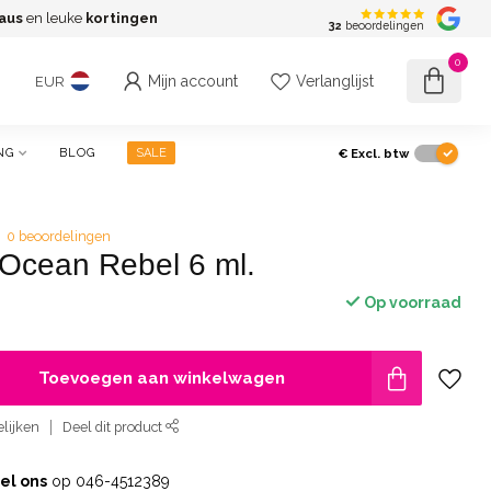
aus
en leuke
kortingen
G
32
beoordelingen
0
Mijn account
Verlanglijst
EUR
€
Excl. btw
NG
BLOG
SALE
0 beoordelingen
 Ocean Rebel 6 ml.
Op voorraad
Toevoegen aan winkelwagen
lijken
Deel dit product
el ons
op 046-4512389