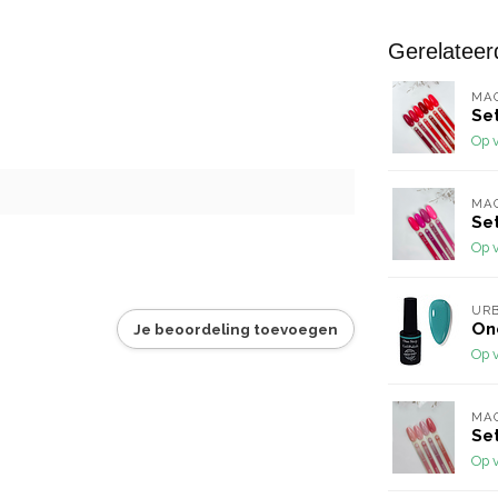
Gerelateer
MA
Set
Op 
MA
Set
Op 
URB
One
Je beoordeling toevoegen
Op 
MA
Set
Op 