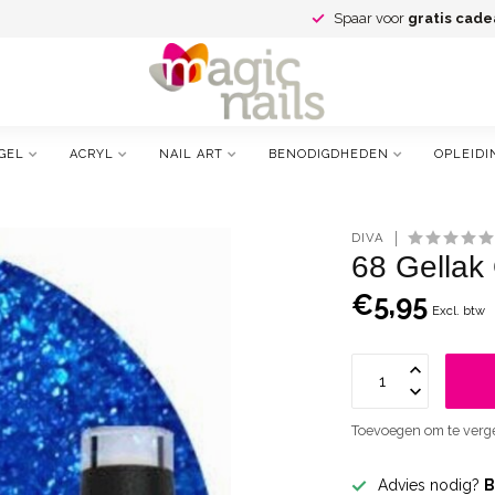
Spaar voor
gratis cade
GEL
ACRYL
NAIL ART
BENODIGDHEDEN
OPLEIDI
DIVA
68 Gellak
€5,95
Excl. btw
Toevoegen om te verge
Advies nodig?
B