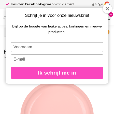
Spaar voor
gr
Besloten
Facebook-groep
voor klanten!
5.0
/5.0
kortingen
Schrijf je in voor onze nieuwsbrief
0
MENU
Blijf op de hoogte van leuke acties, kortingen en nieuwe
producten.
€
Excl. btw
Home
/
Fiber Gel Blush Rose 5 gr.
Typ
Fiber Gel Blush Rose 5 gr.
je
naam
Typ
MAGNETIC
(0)
in
je
e-
Ik schrijf me in
mailadres
in