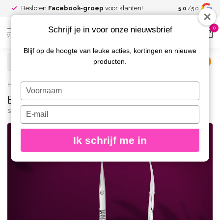
Spaar voor
gr
Besloten
Facebook-groep
voor klanten!
5.0
/5.0
kortingen
Schrijf je in voor onze nieuwsbrief
0
MENU
Blijf op de hoogte van leuke acties, kortingen en nieuwe
producten.
€
Excl. btw
Home
/
Exclusive Cuticle Scissors Zebra 20|1
Typ
Exclusive Cuticle Scissors Zebra 20|1
je
naam
Typ
STALEKS PRO
(0)
in
je
e-
Ik schrijf me in
mailadres
in