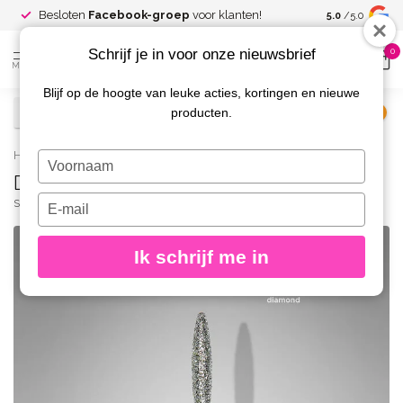
Spaar voor
gr
Besloten
Facebook-groep
voor klanten!
5.0
/5.0
kortingen
Schrijf je in voor onze nieuwsbrief
0
MENU
Blijf op de hoogte van leuke acties, kortingen en nieuwe
producten.
€
Excl. btw
Home
/
Diamond Bit Flame Medium 1,6 x 8 mm
Typ
Diamond Bit Flame Medium 1,6 x 8 mm
je
naam
Typ
STALEKS PRO
(0)
in
je
e-
Ik schrijf me in
mailadres
in