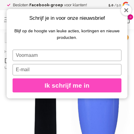
Spaar voor
gr
Besloten
Facebook-groep
voor klanten!
5.0
/5.0
kortingen
Schrijf je in voor onze nieuwsbrief
0
MENU
Blijf op de hoogte van leuke acties, kortingen en nieuwe
producten.
€
Excl. btw
Home
/
D50 Gelpolish Marieke 8 gr.
Typ
D50 Gelpolish Marieke 8 gr.
je
naam
Typ
URBAN NAILS
(0)
in
je
e-
Ik schrijf me in
mailadres
in