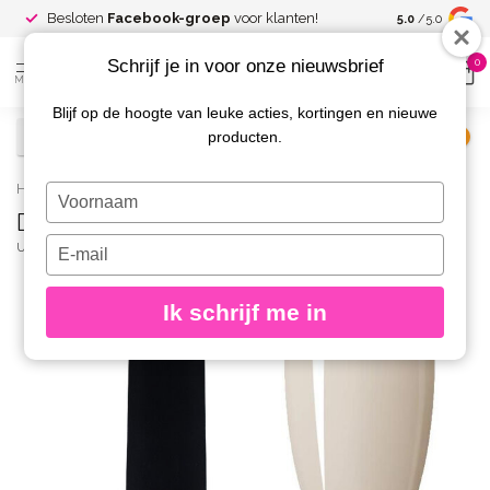
Spaar voor
gr
Besloten
Facebook-groep
voor klanten!
5.0
/5.0
kortingen
Schrijf je in voor onze nieuwsbrief
0
MENU
Blijf op de hoogte van leuke acties, kortingen en nieuwe
producten.
€
Excl. btw
Home
/
D48 Gelpolish Marco 8 gr.
Typ
D48 Gelpolish Marco 8 gr.
je
naam
Typ
URBAN NAILS
(0)
in
je
e-
Ik schrijf me in
mailadres
in