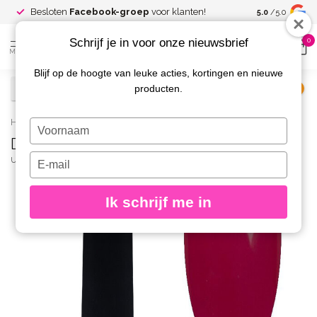
Spaar voor
gr
Besloten
Facebook-groep
voor klanten!
5.0
/5.0
kortingen
Schrijf je in voor onze nieuwsbrief
0
MENU
Blijf op de hoogte van leuke acties, kortingen en nieuwe
producten.
€
Excl. btw
Home
/
D41 Gelpolish Kat 8 gr.
Typ
D41 Gelpolish Kat 8 gr.
je
naam
Typ
URBAN NAILS
(0)
in
je
e-
Ik schrijf me in
mailadres
in