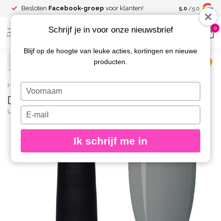
Spaar voor
gr
Besloten
Facebook-groep
voor klanten!
5.0
/5.0
kortingen
Schrijf je in voor onze nieuwsbrief
0
MENU
Blijf op de hoogte van leuke acties, kortingen en nieuwe
producten.
€
Excl. btw
Home
/
D34 Gelpolish Jeroen 15 gr.
Typ
D34 Gelpolish Jeroen 15 gr.
je
naam
Typ
URBAN NAILS
(0)
in
je
e-
Ik schrijf me in
mailadres
in