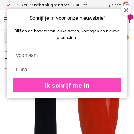
Spaar voor
gr
Besloten
Facebook-groep
voor klanten!
5.0
/5.0
kortingen
Schrijf je in voor onze nieuwsbrief
0
MENU
Blijf op de hoogte van leuke acties, kortingen en nieuwe
producten.
€
Excl. btw
Home
/
D17 Gelpolish Elke 8-15 gr.
Typ
D17 Gelpolish Elke 8-15 gr.
je
naam
Typ
URBAN NAILS
(0)
in
je
e-
Ik schrijf me in
mailadres
in