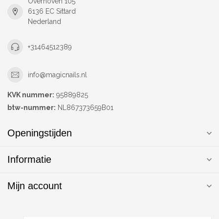
Overhoven 105
6136 EC Sittard
Nederland
+31464512389
info@magicnails.nl
KVK nummer:
95889825
btw-nummer:
NL867373659B01
Openingstijden
Informatie
Mijn account