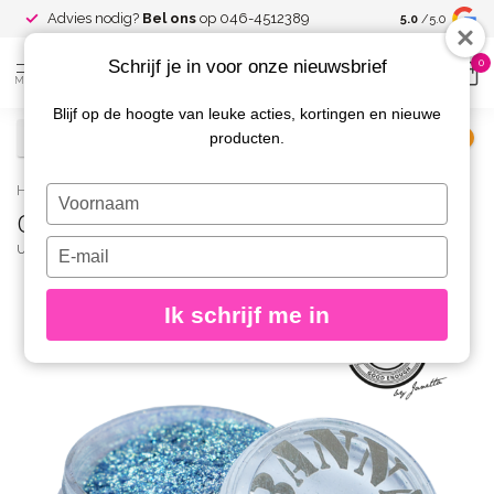
Advies nodig?
Bel ons
op 046-4512389
Besloten
Fac
5.0
/5.0
Schrijf je in voor onze nieuwsbrief
0
MENU
Blijf op de hoogte van leuke acties, kortingen en nieuwe
producten.
€
Excl. btw
Home
/
Crystal Collection 04
Typ
Crystal Collection 04
je
naam
Typ
URBAN NAILS
(0)
in
je
e-
Ik schrijf me in
mailadres
in