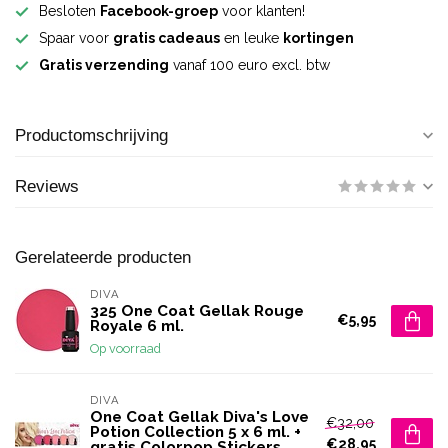
Besloten
Facebook-groep
voor klanten!
Spaar voor
gratis cadeaus
en leuke
kortingen
Gratis verzending
vanaf 100 euro excl. btw
Productomschrijving
Reviews
Gerelateerde producten
DIVA
325 One Coat Gellak Rouge
€5,95
Royale 6 ml.
Op voorraad
DIVA
One Coat Gellak Diva's Love
€32,00
Potion Collection 5 x 6 ml. +
€28,95
gratis Colorpop Stickers