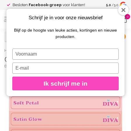
Spaar voor
gr
Besloten
Facebook-groep
voor klanten!
5.0
/5.0
kortingen
Schrijf je in voor onze nieuwsbrief
0
MENU
Blijf op de hoogte van leuke acties, kortingen en nieuwe
producten.
€
Excl. btw
Home
/
Colorpop Stickers Bare Bloom Palette
Typ
Colorpop Stickers Bare Bloom Palette
je
naam
Typ
DIVA
(0)
in
je
e-
Ik schrijf me in
mailadres
in