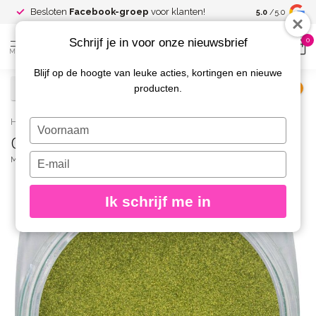
Spaar voor
gr
Besloten
Facebook-groep
voor klanten!
5.0
/5.0
kortingen
Schrijf je in voor onze nieuwsbrief
0
MENU
Blijf op de hoogte van leuke acties, kortingen en nieuwe
producten.
€
Excl. btw
Home
/
Chrome Pigment Gold
Typ
Chrome Pigment Gold
je
naam
Typ
MAGNETIC
(0)
in
je
e-
Ik schrijf me in
mailadres
in