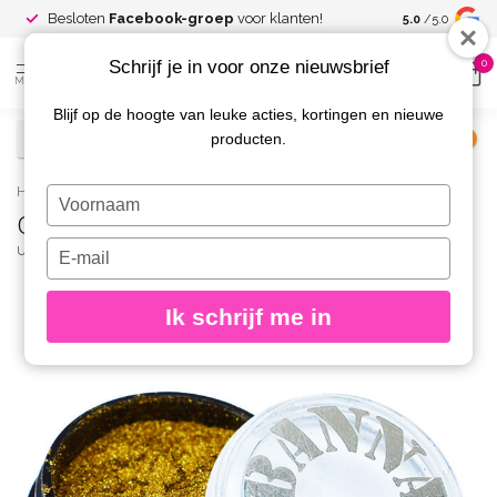
Spaar voor
gr
Besloten
Facebook-groep
voor klanten!
5.0
/5.0
kortingen
Schrijf je in voor onze nieuwsbrief
0
MENU
Blijf op de hoogte van leuke acties, kortingen en nieuwe
producten.
€
Excl. btw
Home
/
Chrome Pigment 27
Typ
Chrome Pigment 27
je
naam
Typ
URBAN NAILS
(0)
in
je
e-
Ik schrijf me in
mailadres
in