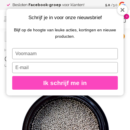
Spaar voor
gr
Besloten
Facebook-groep
voor klanten!
5.0
/5.0
kortingen
Schrijf je in voor onze nieuwsbrief
0
MENU
Blijf op de hoogte van leuke acties, kortingen en nieuwe
producten.
€
Excl. btw
Home
/
Caviar Beads Chrome 0,6 mm.
Typ
Caviar Beads Chrome 0,6 mm.
je
naam
Typ
URBAN NAILS
(0)
in
je
e-
Ik schrijf me in
mailadres
in