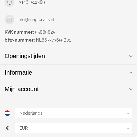
+31464512389
info@magicnails.nl
KVK nummer:
95889825
btw-nummer:
NL867373659B01
Openingstijden
Informatie
Mijn account
€