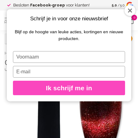
Spaar voor
gr
Besloten
Facebook-groep
voor klanten!
5.0
/5.0
kortingen
Schrijf je in voor onze nieuwsbrief
0
MENU
Blijf op de hoogte van leuke acties, kortingen en nieuwe
producten.
€
Excl. btw
Home
/
Cat Eye Gelpolish 48-A 8 gr.
Typ
Cat Eye Gelpolish 48-A 8 gr.
je
naam
Typ
URBAN NAILS
(0)
in
je
e-
Ik schrijf me in
mailadres
in