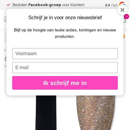
Spaar voor
gr
Besloten
Facebook-groep
voor klanten!
5.0
/5.0
kortingen
Schrijf je in voor onze nieuwsbrief
0
MENU
Blijf op de hoogte van leuke acties, kortingen en nieuwe
producten.
€
Excl. btw
Home
/
Cat Eye Gelpolish 36-B 8 gr.
Typ
Cat Eye Gelpolish 36-B 8 gr.
je
naam
Typ
URBAN NAILS
(0)
in
je
e-
Ik schrijf me in
mailadres
in