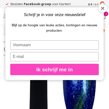
Spaar voor
gr
Besloten
Facebook-groep
voor klanten!
5.0
/5.0
kortingen
Schrijf je in voor onze nieuwsbrief
0
MENU
Blijf op de hoogte van leuke acties, kortingen en nieuwe
producten.
€
Excl. btw
Home
/
Cat Eye Gelpolish 34 8 gr.
Typ
Cat Eye Gelpolish 34 8 gr.
je
naam
Typ
URBAN NAILS
(0)
in
je
e-
Ik schrijf me in
mailadres
in