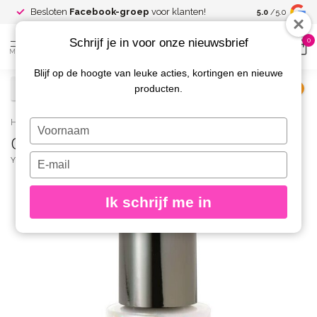
Spaar voor
gr
Besloten
Facebook-groep
voor klanten!
5.0
/5.0
kortingen
Schrijf je in voor onze nieuwsbrief
0
MENU
Blijf op de hoogte van leuke acties, kortingen en nieuwe
producten.
€
Excl. btw
Home
/
Caption Topeffect 002 Putting it all out there
Typ
Caption Topeffect 002 Putting it all out there
je
naam
Typ
YOUNG NAILS
(1)
in
je
e-
Ik schrijf me in
mailadres
in