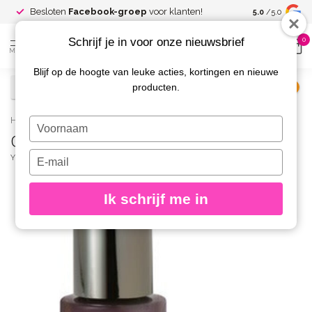
Spaar voor
gr
Besloten
Facebook-groep
voor klanten!
5.0
/5.0
kortingen
Schrijf je in voor onze nieuwsbrief
0
MENU
Blijf op de hoogte van leuke acties, kortingen en nieuwe
producten.
€
Excl. btw
Home
/
Caption Nagellak 154 Manifest The Best
Typ
Caption Nagellak 154 Manifest The Best
je
naam
Typ
YOUNG NAILS
(0)
in
je
e-
Ik schrijf me in
mailadres
in