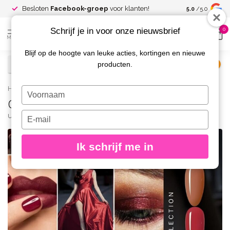
Spaar voor
gr
Besloten
Facebook-groep
voor klanten!
5.0
/5.0
kortingen
Schrijf je in voor onze nieuwsbrief
0
MENU
Blijf op de hoogte van leuke acties, kortingen en nieuwe
producten.
€
Excl. btw
Home
/
Café Rouge Gelpolish Collection 4x 8 gr.
Typ
Café Rouge Gelpolish Collection 4x 8 gr.
je
naam
Typ
URBAN NAILS
(0)
in
je
e-
Ik schrijf me in
mailadres
in