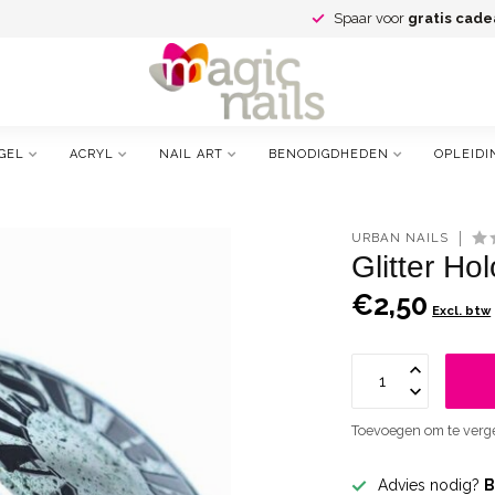
Spaar voor
gratis cade
GEL
ACRYL
NAIL ART
BENODIGDHEDEN
OPLEIDI
URBAN NAILS
Glitter Ho
€2,50
Excl. btw
Toevoegen om te verge
Advies nodig?
B