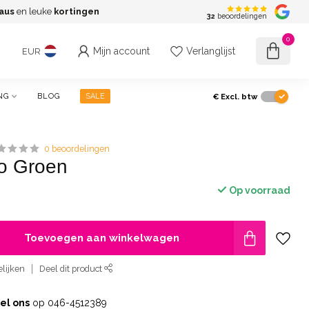
aus
en leuke
kortingen
G
32
beoordelingen
0
Mijn account
Verlanglijst
EUR
€
Excl. btw
NG
BLOG
SALE
0 beoordelingen
lo Groen
Op voorraad
Toevoegen aan winkelwagen
lijken
Deel dit product
el ons
op 046-4512389