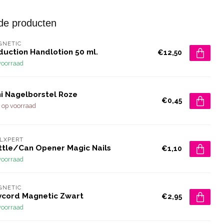
de producten
GNETIC
duction Handlotion 50 ml.
€12,50
voorraad
ni Nagelborstel Roze
€0,45
 op voorraad
LXPERT
ttle/Can Opener Magic Nails
€1,10
voorraad
GNETIC
ycord Magnetic Zwart
€2,95
voorraad