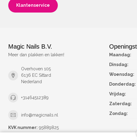
Klantenservice
Magic Nails B.V.
Openingst
Meer dan plakken en lakken!
Maandag:
Dinsdag:
Overhoven 105
Woensdag:
6136 EC Sittard
Nederland
Donderdag:
Vrijdag:
+31464512389
Zaterdag:
Zondag:
info@magicnails.nl
KVK nummer:
95889825
btw-nummer:
NL867373659B01