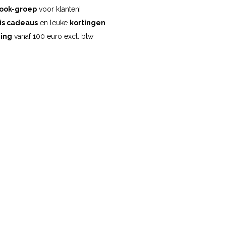
ook-groep
voor klanten!
is cadeaus
en leuke
kortingen
ding
vanaf 100 euro excl. btw