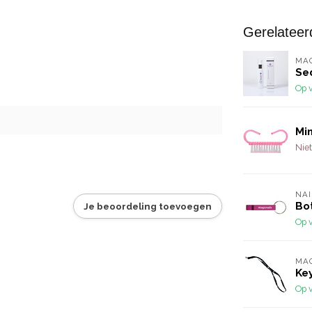
Gerelateer
MA
Se
Op 
Mi
Niet
NAI
Bo
Je beoordeling toevoegen
Op 
MA
Ke
Op 