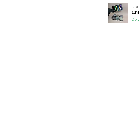
URB
Ch
Op 