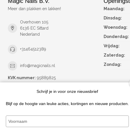
Magic Nails B.V.
Openingst
Meer dan plakken en lakken!
Maandag:
Dinsdag:
Overhoven 105
Woensdag:
6136 EC Sittard
Nederland
Donderdag:
Vrijdag:
+31464512389
Zaterdag:
Zondag:
info@magicnails.nl
KVK nummer:
95889825
btw-nummer:
NL867373659B01
Schrijf je in voor onze nieuwsbrief
Blijf op de hoogte van leuke acties, kortingen en nieuwe producten.
Typ
je