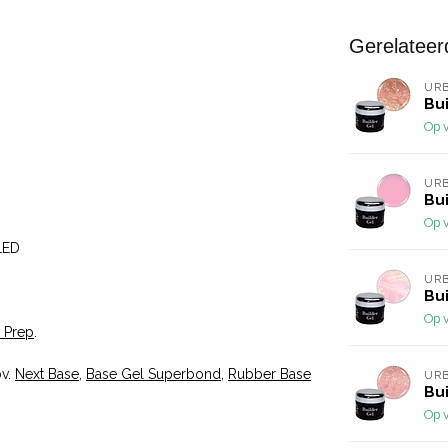
Gerelateer
URB
Bui
Op 
URB
Bui
Op 
 LED
URB
Bui
Op 
 Prep
.
bv.
Next Base
,
Base Gel Superbond,
Rubber Base
URB
Bui
Op 