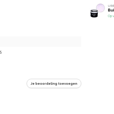
URB
.
Bui
Op 
5
Je beoordeling toevoegen