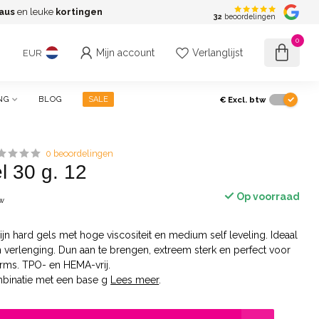
aus
en leuke
kortingen
G
32
beoordelingen
0
Mijn account
Verlanglijst
EUR
€
Excl. btw
NG
BLOG
SALE
0 beoordelingen
l 30 g. 12
Op voorraad
tw
jn hard gels met hoge viscositeit en medium self leveling. Ideaal
n verlenging. Dun aan te brengen, extreem sterk en perfect voor
orms. TPO- en HEMA-vrij.
mbinatie met een base g
Lees meer
.