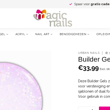
Spaar voor
gratis cade
GEL
ACRYL
NAIL ART
BENODIGDHEDEN
OPLEIDI
URBAN NAILS
Builder Ge
€33,99
Excl. b
Deze Builder Gels zi
voor versteviging e
sjablonen of dual f
Voor gebruik in co