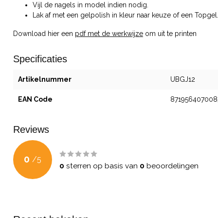
Vijl de nagels in model indien nodig.
Lak af met een gelpolish in kleur naar keuze of een Topgel
Download hier een
pdf met de werkwijze
om uit te printen
Specificaties
Artikelnummer
UBGJ12
EAN Code
871956407008
Reviews
0
/
5
0
sterren op basis van
0
beoordelingen