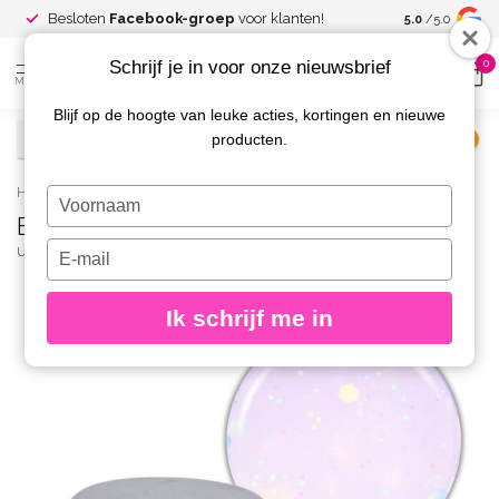
Spaar voor
gr
Besloten
Facebook-groep
voor klanten!
5.0
/5.0
kortingen
Schrijf je in voor onze nieuwsbrief
0
MENU
Blijf op de hoogte van leuke acties, kortingen en nieuwe
producten.
€
Excl. btw
Home
/
Builder Gel 30 g. 08
Typ
Builder Gel 30 g. 08
je
naam
Typ
URBAN NAILS
(0)
in
je
e-
Ik schrijf me in
mailadres
in