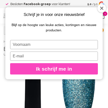
Spaar voor
gr
Besloten
Facebook-groep
voor klanten!
5.0
/5.0
kortingen
Schrijf je in voor onze nieuwsbrief
0
MENU
Blijf op de hoogte van leuke acties, kortingen en nieuwe
producten.
€
Excl. btw
Home
/
Brilliant Cat Eye 19 8 gr.
Typ
Brilliant Cat Eye 19 8 gr.
je
naam
Typ
URBAN NAILS
(0)
in
je
e-
Ik schrijf me in
mailadres
in