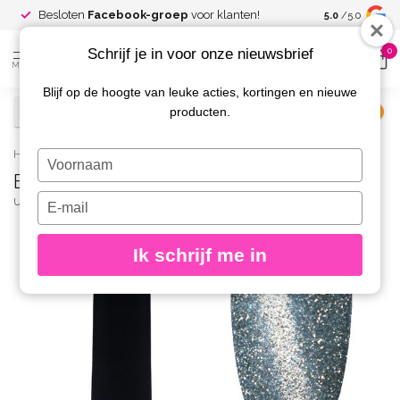
Spaar voor
gr
Besloten
Facebook-groep
voor klanten!
5.0
/5.0
kortingen
Schrijf je in voor onze nieuwsbrief
0
MENU
Blijf op de hoogte van leuke acties, kortingen en nieuwe
producten.
€
Excl. btw
Home
/
Brilliant Cat Eye 16 8 gr.
Typ
Brilliant Cat Eye 16 8 gr.
je
naam
Typ
URBAN NAILS
(0)
in
je
e-
Ik schrijf me in
mailadres
in