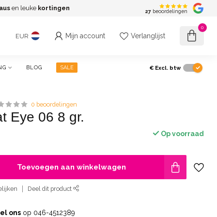
aus
en leuke
kortingen
G
27
beoordelingen
0
Mijn account
Verlanglijst
EUR
€
Excl. btw
NG
BLOG
SALE
0 beoordelingen
at Eye 06 8 gr.
Op voorraad
Toevoegen aan winkelwagen
lijken
Deel dit product
el ons
op 046-4512389