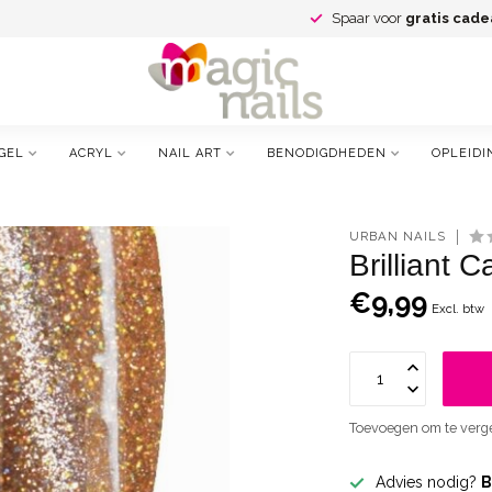
Spaar voor
gratis cade
GEL
ACRYL
NAIL ART
BENODIGDHEDEN
OPLEIDI
URBAN NAILS
Brilliant C
€9,99
Excl. btw
Toevoegen om te verge
Advies nodig?
B