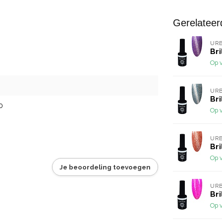
Gerelateer
URB
Bri
Op 
URB
Bri
0
Op 
URB
Bri
Op 
Je beoordeling toevoegen
URB
Bri
Op 