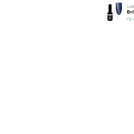
URB
Bri
Op 