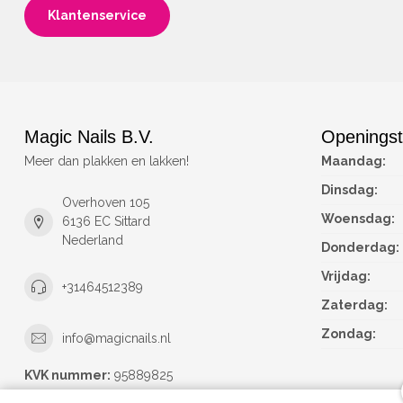
Klantenservice
Magic Nails B.V.
Openingst
Meer dan plakken en lakken!
Maandag:
Dinsdag:
Overhoven 105
Woensdag:
6136 EC Sittard
Nederland
Donderdag:
Vrijdag:
+31464512389
Zaterdag:
Zondag:
info@magicnails.nl
KVK nummer:
95889825
btw-nummer:
NL867373659B01