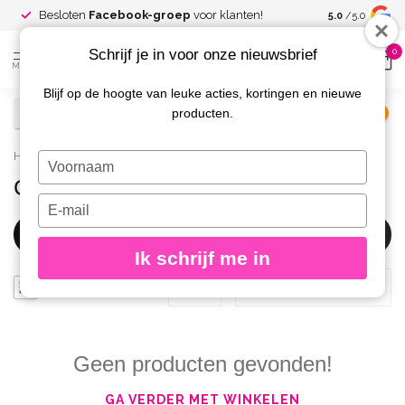
Spaar voor
gr
Besloten
Facebook-groep
voor klanten!
5.0
/5.0
kortingen
Schrijf je in voor onze nieuwsbrief
0
MENU
Blijf op de hoogte van leuke acties, kortingen en nieuwe
producten.
€
Excl. btw
Home
/
Merken
/
Clarissa
Typ
je
Clarissa
naam
Typ
in
je
Filters
e-
Ik schrijf me in
mailadres
in
Geen producten gevonden!
GA VERDER MET WINKELEN