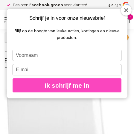
Spaar voor
gr
Besloten
Facebook-groep
voor klanten!
5.0
/5.0
kortingen
Schrijf je in voor onze nieuwsbrief
0
MENU
Blijf op de hoogte van leuke acties, kortingen en nieuwe
producten.
€
Excl. btw
Home
/
Box met 12 lege 3 grams potjes
Typ
Box met 12 lege 3 grams potjes
je
naam
Typ
MAGNETIC
(0)
in
je
e-
Ik schrijf me in
mailadres
in