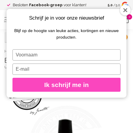
Spaar voor
gr
Besloten
Facebook-groep
voor klanten!
5.0
/5.0
kortingen
Schrijf je in voor onze nieuwsbrief
0
MENU
Blijf op de hoogte van leuke acties, kortingen en nieuwe
producten.
€
Excl. btw
Home
/
Bottle Tips 50 st.
Typ
Bottle Tips 50 st.
je
naam
Typ
URBAN NAILS
(0)
in
je
e-
Ik schrijf me in
mailadres
in