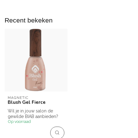
Recent bekeken
MAGNETIC
Blush Gel Fierce
Wil je in jouw salon de
gewilde BIAB aanbieden?
Op voorraad
Blush Gels zijn hiervoor de
idea...