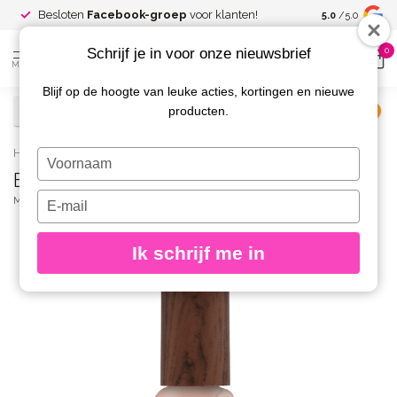
Spaar voor
gr
Besloten
Facebook-groep
voor klanten!
5.0
/5.0
kortingen
Schrijf je in voor onze nieuwsbrief
0
MENU
Blijf op de hoogte van leuke acties, kortingen en nieuwe
producten.
€
Excl. btw
Home
/
Blush Gel Fierce
Typ
Blush Gel Fierce
je
naam
Typ
MAGNETIC
(0)
in
je
e-
Ik schrijf me in
mailadres
in