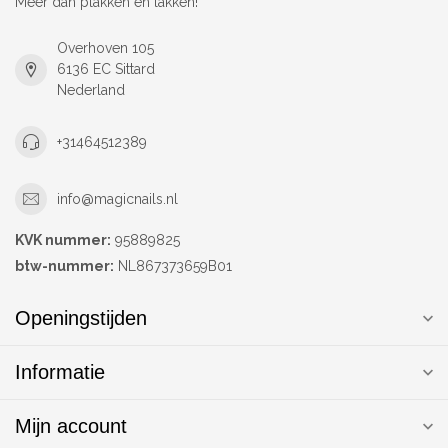
Meer dan plakken en lakken!
Overhoven 105
6136 EC Sittard
Nederland
+31464512389
info@magicnails.nl
KVK nummer:
95889825
btw-nummer:
NL867373659B01
Openingstijden
Informatie
Mijn account