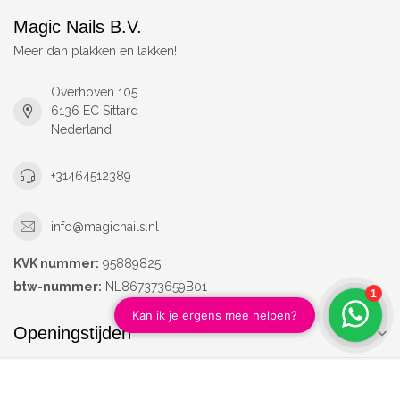
Magic Nails B.V.
Meer dan plakken en lakken!
Overhoven 105
6136 EC Sittard
Nederland
+31464512389
info@magicnails.nl
KVK nummer:
95889825
btw-nummer:
NL867373659B01
Openingstijden
Informatie