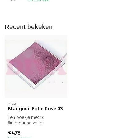
Recent bekeken
DIVA
Bladgoud Folie Rose 03
Een boekje met 10
flinterdunne vellen
bladgoud. Koop 12 stuks
€1,75
voor de prijs van ...