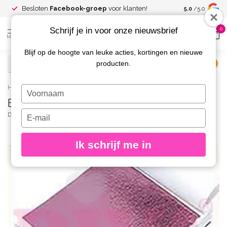
Spaar voor
gr
Besloten
Facebook-groep
voor klanten!
5.0
/5.0
kortingen
Schrijf je in voor onze nieuwsbrief
0
MENU
Blijf op de hoogte van leuke acties, kortingen en nieuwe
producten.
€
Excl. btw
Home
/
Bladgoud Folie Rose 03
Typ
Bladgoud Folie Rose 03
je
naam
Typ
DIVA
(0)
in
je
e-
Ik schrijf me in
mailadres
in