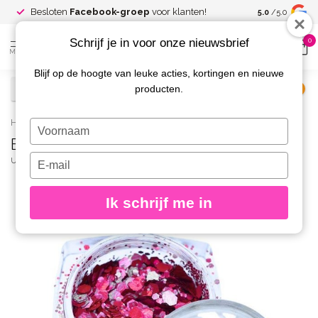
Spaar voor
gr
Besloten
Facebook-groep
voor klanten!
5.0
/5.0
kortingen
Schrijf je in voor onze nieuwsbrief
0
MENU
Blijf op de hoogte van leuke acties, kortingen en nieuwe
producten.
€
Excl. btw
Home
/
Biodegradable Glitter Line 12
Typ
Biodegradable Glitter Line 12
je
naam
Typ
URBAN NAILS
(0)
in
je
e-
Ik schrijf me in
mailadres
in