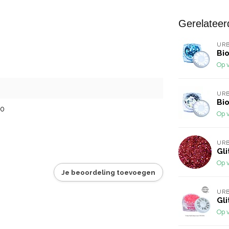
Gerelateer
URB
Bi
Op 
URB
Bi
60
Op 
URB
Gli
Op 
Je beoordeling toevoegen
URB
Gli
Op 