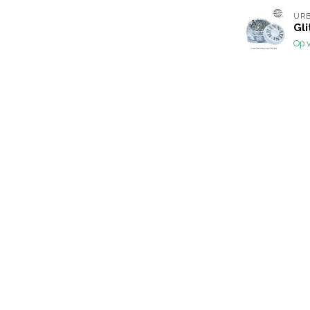
URB
Gli
Op 