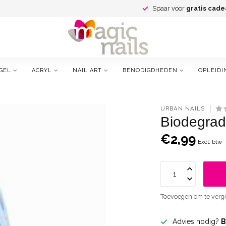
Spaar voor
gratis cade
GEL
ACRYL
NAIL ART
BENODIGDHEDEN
OPLEIDI
URBAN NAILS
Biodegrada
€2,99
Excl. btw
Toevoegen om te verge
Advies nodig?
B