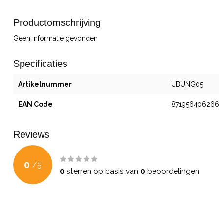
Productomschrijving
Geen informatie gevonden
Specificaties
Artikelnummer
UBUNG05
EAN Code
87195640626
Reviews
0
/
5
0
sterren op basis van
0
beoordelingen