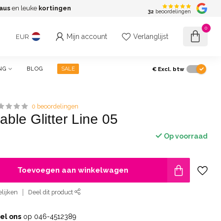
aus
en leuke
kortingen
G
32
beoordelingen
0
Mijn account
Verlanglijst
EUR
€
Excl. btw
NG
BLOG
SALE
0 beoordelingen
ble Glitter Line 05
Op voorraad
Toevoegen aan winkelwagen
lijken
Deel dit product
el ons
op 046-4512389