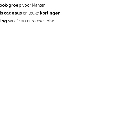
ook-groep
voor klanten!
is cadeaus
en leuke
kortingen
ding
vanaf 100 euro excl. btw