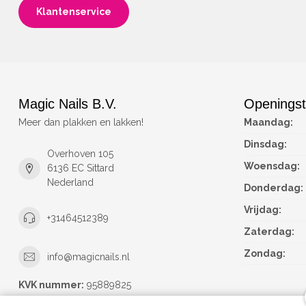
Klantenservice
Magic Nails B.V.
Openingst
Meer dan plakken en lakken!
Maandag:
Dinsdag:
Overhoven 105
Woensdag:
6136 EC Sittard
Nederland
Donderdag:
Vrijdag:
+31464512389
Zaterdag:
Zondag:
info@magicnails.nl
KVK nummer:
95889825
btw-nummer:
NL867373659B01