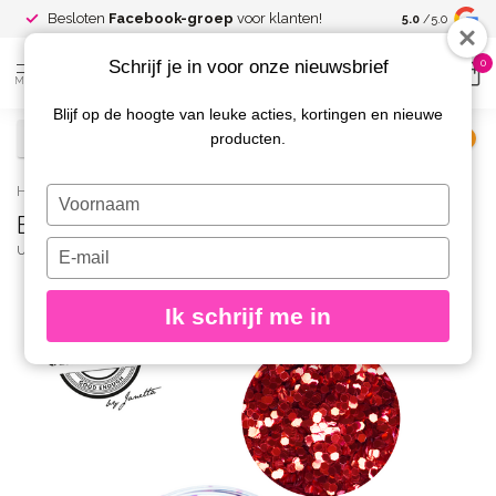
Spaar voor
gr
Besloten
Facebook-groep
voor klanten!
5.0
/5.0
kortingen
Schrijf je in voor onze nieuwsbrief
0
MENU
Blijf op de hoogte van leuke acties, kortingen en nieuwe
producten.
€
Excl. btw
Home
/
Big Sparkle Glitter 39
Typ
Big Sparkle Glitter 39
je
naam
Typ
URBAN NAILS
(0)
in
je
e-
Ik schrijf me in
mailadres
in