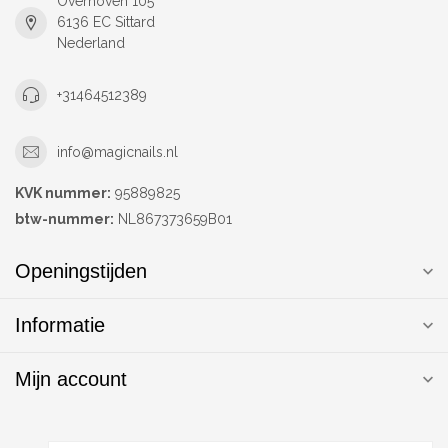
Overhoven 105
6136 EC Sittard
Nederland
+31464512389
info@magicnails.nl
KVK nummer:
95889825
btw-nummer:
NL867373659B01
Openingstijden
Informatie
Mijn account