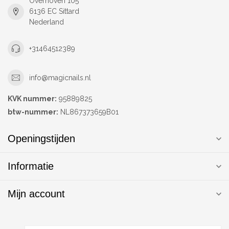
Overhoven 105
6136 EC Sittard
Nederland
+31464512389
info@magicnails.nl
KVK nummer:
95889825
btw-nummer:
NL867373659B01
Openingstijden
Informatie
Mijn account