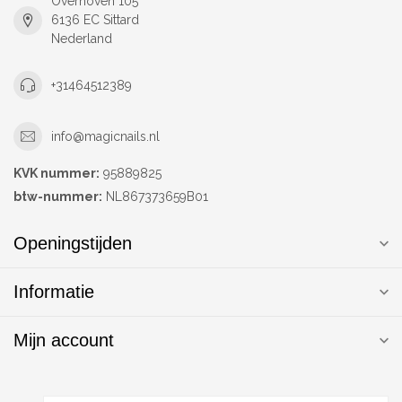
Overhoven 105
6136 EC Sittard
Nederland
+31464512389
info@magicnails.nl
KVK nummer:
95889825
btw-nummer:
NL867373659B01
Openingstijden
Informatie
Mijn account