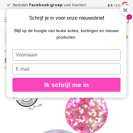
Spaar voor
gr
Besloten
Facebook-groep
voor klanten!
5.0
/5.0
kortingen
Schrijf je in voor onze nieuwsbrief
0
MENU
Blijf op de hoogte van leuke acties, kortingen en nieuwe
producten.
€
Excl. btw
Home
/
Big Sparkle Glitter 24
Typ
Big Sparkle Glitter 24
je
naam
Typ
URBAN NAILS
(0)
in
je
e-
Ik schrijf me in
mailadres
in