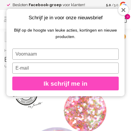
Spaar voor
gr
Besloten
Facebook-groep
voor klanten!
5.0
/5.0
kortingen
Schrijf je in voor onze nieuwsbrief
0
MENU
Blijf op de hoogte van leuke acties, kortingen en nieuwe
producten.
€
Excl. btw
Home
/
Big Sparkle Glitter 19
Typ
Big Sparkle Glitter 19
je
naam
Typ
URBAN NAILS
(0)
in
je
e-
Ik schrijf me in
mailadres
in