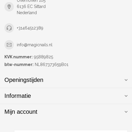
Overhoven 105
6136 EC Sittard
Nederland
+31464512389
info@magicnails.nl
KVK nummer:
95889825
btw-nummer:
NL867373659B01
Openingstijden
Informatie
Mijn account