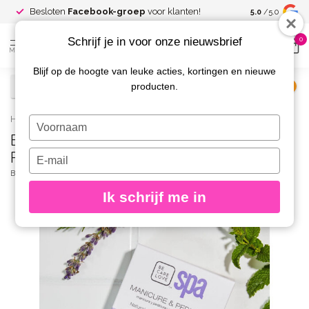
Spaar voor
gr
Besloten
Facebook-groep
voor klanten!
5.0
/5.0
kortingen
Schrijf je in voor onze nieuwsbrief
0
MENU
Blijf op de hoogte van leuke acties, kortingen en nieuwe
producten.
€
Excl. btw
Home
/
BCL SPA Lavender + Mint Complete 4-step Packet Box
Typ
BCL SPA Lavender + Mint Complete 4-step
je
naam
Packet Box
Typ
in
je
BCL SPA
(0)
e-
Ik schrijf me in
mailadres
in